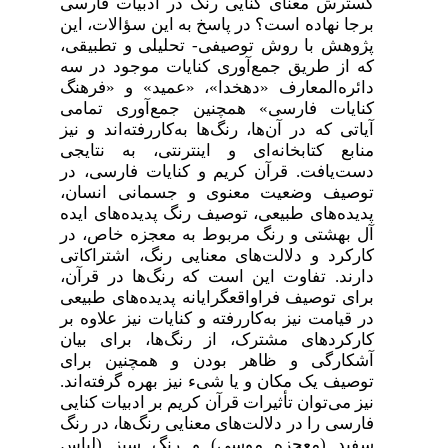
گسترش معنای کنایی رنگ در ادبیات فارسی
برجا نهاده است؟ در پاسخ به این سؤالات، این
پژوهش با روش توصیفی- تحلیلی و تطبیقی،
که از طریق جمع‌آوری کنایات موجود در سه
دائره‌المعارف «دهخدا»، «عمید» و «فرهنگ
کنایات فارسی» همچنین جمع
آوری تمامی
آیاتی که در آن‌ها، رنگ‌ها به‌کاررفته‌اند و نیز
منابع کتابخانه‌ای و اینترنتی، به نتایجی
دست‌یافت. قرآن کریم و کنایات فارسی، در
توصیف وضعیت معنوی و جسمانی انسان،
پدیده‌های طبیعی، توصیف رنگ پدیده‌های ایده
آل بهشتی و رنگ مربوط به معجزه خاص، در
کارکرد و دلالت‌های معنایی رنگ، اشتراکاتی
دارند. تفاوت‌ این است که رنگ‌ها در قرآن،
برای توصیف فراواقعگرایانه پدیده‌های طبیعی
در قیامت نیز به‌کاررفته و کنایات نیز علاوه بر
کارکردهای مشترک، از رنگ‌ها، برای بیان
آشکارگی و ظاهر بودن و همچنین برای
توصیف یک مکان و یا شیء نیز بهره گرفته‌اند.
نیز می‌توان تأثیرات قرآن کریم بر ادبیات کنایی
فارسی را در دلالت‌های معنایی رنگ‌ها، در رنگ
سفید (معجزه موسی) و رنگ سبز (لباس