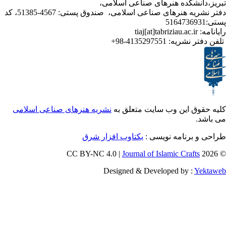
نشکده هنرهای صناعی اسلامی،
دفتر نشریه هنرهای صناعی اسلامی، صندوق پستی: 4567-51385، کد
ر نشریه:
4135297551-98+
ق این وب سایت متعلق به
نشریه هنرهای صناعی اسلامی
برنامه نویسی :
یکتاوب افزار شرق
Journal of Islamic Craf
Designed & Developed by :