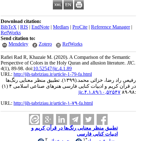
Download citation:
BibTeX
|
RIS
|
EndNote
|
Medlars
|
ProCite
|
Reference Man
RefWorks
Send citation to:
Mendeley
Zotero
RefWorks
Rafiei Rad R, Khazaie M.
(2020).
A Comparison of the Sema
Perspective of Colors in the Holy Quran and allusion literatu
4
(1)
, 89-98. doi:
10.52547/jic.4.1.89
URL:
http://jih-tabriziau.ir/article-1-79-fa.html
راد رضا، خزائی محمد.
(۱۳۹۹).
تطبیق منظر معنایی رنگ‌‌ها
در قرآن کریم و ادبیات کنایی فارسی هنرهای صناعی اسلامی ۴ (۱)
۱۰,۵۲۵۴۷/jic.۴.۱.۸۹
URL:
http://jih-tabriziau.ir/article-۱-۷۹-fa.html
تطبیق منظر معنایی رنگ‌‌ها در قرآن کریم و
ادبیات کنایی فارسی
۲
۱
*
رضا رفیعی راد
،
محمد خزائی