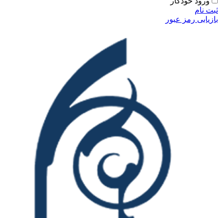
ودکار
مز عبور