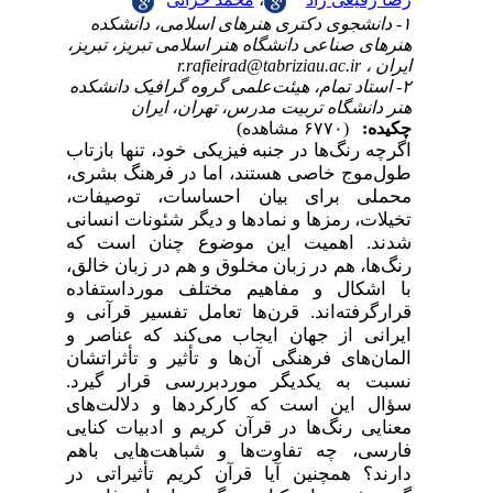
۱- دانشجوی دکتری هنرهای اسلامی، دانشکده
هنرهای صناعی دانشگاه هنر اسلامی تبریز، تبریز،
ایران ،
r.rafieirad@tabriziau.ac.ir
۲- استاد تمام، هیئت‌علمی گروه گرافیک دانشکده
هنر دانشگاه تربیت مدرس، تهران، ایران
چکیده:
(۶۷۷۰ مشاهده)
اگرچه رنگ‌ها در جنبه فیزیکی خود، تنها بازتاب
طول‌موج خاصی هستند، اما در فرهنگ بشری،
محملی برای بیان احساسات، توصیفات،
تخیلات، رمزها و نمادها و دیگر شئونات انسانی
شدند. اهمیت این موضوع چنان است که
رنگ‌ها، هم در زبان مخلوق و هم در زبان خالق،
با اشکال و مفاهیم مختلف مورداستفاده
قرارگرفته‌اند. قرن‌ها تعامل تفسیر قرآنی و
ایرانی از جهان ایجاب می‌کند که عناصر و
المان‌های فرهنگی آن‌ها و تأثیر و تأثراتشان
نسبت به یکدیگر موردبررسی قرار گیرد.
سؤال این است که کارکردها و دلالت‌های
معنایی رنگ‌ها در قرآن کریم و ادبیات کنایی
فارسی، چه تفاوت‌ها و شباهت‌هایی باهم
دارند؟ همچنین آیا قرآن کریم تأثیراتی در