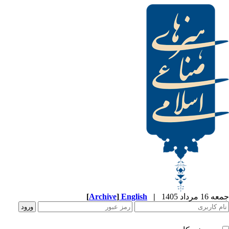
[
Archive
]
English
|