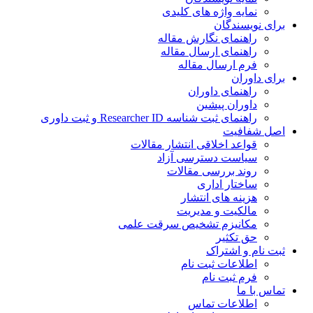
نمایه واژه های کلیدی
ی نویسندگان
راهنمای نگارش مقاله
راهنمای ارسال مقاله
فرم ارسال مقاله
ی داوران
راهنمای داوران
داوران پیشین
راهنمای ثبت شناسه Researcher ID و ثبت داوری
 شفافیت
قواعد اخلاقی انتشار مقالات
سیاست دسترسی آزاد
روند بررسی مقالات
ساختار اداری
هزینه های انتشار
مالکیت و مدیریت
ﻣﮑﺎﻧﯿﺰم ﺗﺸﺨﯿﺺ ﺳﺮﻗﺖ ﻋﻠﻤﯽ
حق تکثیر
 نام و اشتراک
اطلاعات ثبت نام
فرم ثبت نام
س با ما
اطلاعات تماس