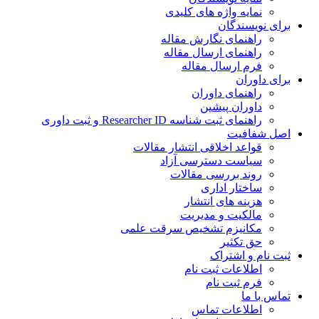
نمایه واژه های کلیدی
ی نویسندگان
راهنمای نگارش مقاله
راهنمای ارسال مقاله
فرم ارسال مقاله
ی داوران
راهنمای داوران
داوران پیشین
راهنمای ثبت شناسه Researcher ID و ثبت داوری
 شفافیت
قواعد اخلاقی انتشار مقالات
سیاست دسترسی آزاد
روند بررسی مقالات
ساختار اداری
هزینه های انتشار
مالکیت و مدیریت
ﻣﮑﺎﻧﯿﺰم ﺗﺸﺨﯿﺺ ﺳﺮﻗﺖ ﻋﻠﻤﯽ
حق تکثیر
 نام و اشتراک
اطلاعات ثبت نام
فرم ثبت نام
س با ما
اطلاعات تماس