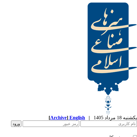
[
Archive
]
English
|