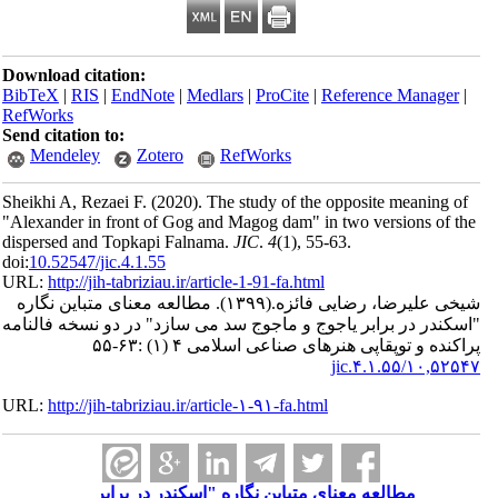
Download citation:
BibTeX
|
RIS
|
EndNote
|
Medlars
|
ProCite
|
Reference Man
RefWorks
Send citation to:
Mendeley
Zotero
RefWorks
Sheikhi A, Rezaei F.
(2020).
The study of the opposite meani
"Alexander in front of Gog and Magog dam" in two versions 
dispersed and Topkapi Falnama.
JIC
.
4
(1)
, 55-63.
doi:
10.52547/jic.4.1.55
URL:
http://jih-tabriziau.ir/article-1-91-fa.html
لیرضا، رضایی فائزه.
(۱۳۹۹).
مطالعه معنای متباین نگاره
 در برابر یاجوج و ماجوج سد می سازد" در دو نسخه فالنامه
 توپقاپی هنرهای صناعی اسلامی ۴ (۱) :۶۳-۵۵
۱۰,۵۲۵
URL:
http://jih-tabriziau.ir/article-۱-۹۱-fa.html
مطالعه معنای متباین نگاره "اسکندر در برابر