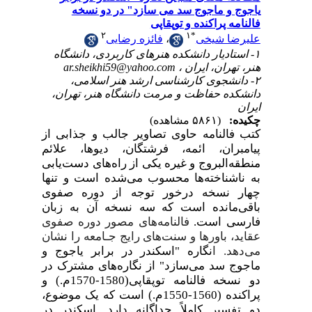
یاجوج و ماجوج سد می سازد" در دو نسخه
فالنامه پراکنده و توپقاپی
۲
۱
*
علیرضا شیخی
،
فائزه رضایی
۱- استادیار دانشکده هنرهای کاربردی، دانشگاه
هنر، تهران، ایران ،
ar.sheikhi59@yahoo.com
۲- دانشجوی کارشناسی ارشد هنر اسلامی،
دانشکده حفاظت و مرمت دانشگاه هنر، تهران،
ایران
چکیده:
(۵۸۶۱ مشاهده)
کتب فالنامه حاوی تصاویر جالب و جذابی از
پیامبران، ائمه، فرشتگان، دیوها، علائم
منطقه‌البروج و غیره یکی از راه‌های دست‌یابی
به ناشناخته‌ها محسوب می‌شده است و تنها
چهار نسخه درخور توجه از دوره صفوی
باقی‌مانده است که سه نسخه آن به زبان
فارسی است.
فالنامه‌های مصور‌ دوره صفوی
عقاید، باورها و سنت‌های رایج جـامعه را نشان
می‌دهد.
ا
نگاره "اسکندر در برابر یاجوج و
ماجوج سد می‌سازد" از نگاره‌های مشترک در
دو نسخه فالنامه توپقاپی(1580-1570م.) و
پراکنده
(1560-1550م.) است که یک موضوع،
دو تفسیر کاملاً جداگانه دارد. اسکندر در