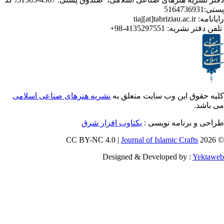
ر نشریه:
4135297551-98+
ق این وب سایت متعلق به
نشریه هنرهای صناعی اسلامی
برنامه نویسی :
یکتاوب افزار شرق
Journal of Islamic Craf
Designed & Developed by :