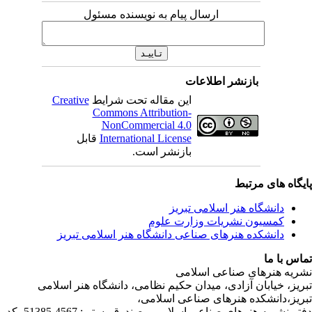
ارسال پیام به نویسنده مسئول
بازنشر اطلاعات
این مقاله تحت شرایط
Creative
Commons Attribution-
NonCommercial 4.0
International License
قابل
بازنشر است.
ی مرتبط
شگاه هنر اسلامی تبریز
یون نشریات وزارت علوم
شکده هنرهای صناعی دانشگاه هنر اسلامی تبریز
ا
رهای صناعی اسلامی
ابان آزادی، میدان حکیم نظامی، دانشگاه هنر اسلامی
نشکده هنرهای صناعی اسلامی،
دفتر نشریه هنرهای صناعی اسلامی، صندوق پستی: 4567-51385، کد