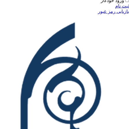
ودکار
مز عبور