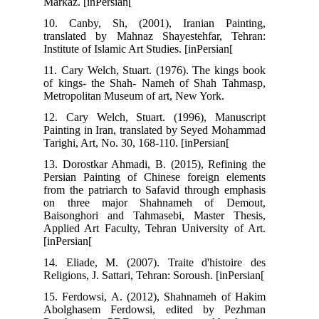
Markaz. [inPersian[
10. Canby, Sh, (2001), Iranian Painting,
translated by Mahnaz Shayestehfar, Tehran:
Institute of Islamic Art Studies. [inPersian[
11. Cary Welch, Stuart. (1976). The kings book
of kings- the Shah- Nameh of Shah Tahmasp,
Metropolitan Museum of art, New York.
12. Cary Welch, Stuart. (1996), Manuscript
Painting in Iran, translated by Seyed Mohammad
Tarighi, Art, No. 30, 168-110. [inPersian[
13. Dorostkar Ahmadi, B. (2015), Refining the
Persian Painting of Chinese foreign elements
from the patriarch to Safavid through emphasis
on three major Shahnameh of Demout,
Baisonghori and Tahmasebi, Master Thesis,
Applied Art Faculty, Tehran University of Art.
[inPersian[
14. Eliade, M. (2007). Traite d'histoire des
Religions, J. Sattari, Tehran: Soroush. [inPersian[
15. Ferdowsi, A. (2012), Shahnameh of Hakim
Abolghasem Ferdowsi, edited by Pezhman