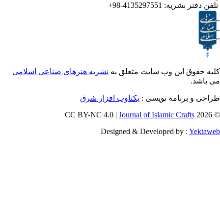
4135297551-98+
تر نشریه
ق این وب سایت متعلق به
نشریه هنرهای صناعی اسلامی
و برنامه نویسی
یکتاوب افزار شرق
Journal of Islamic Craf
Designed & Developed by :