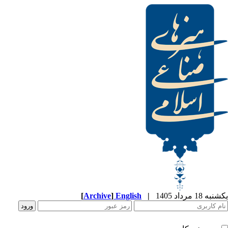
[
Archive
]
English
|