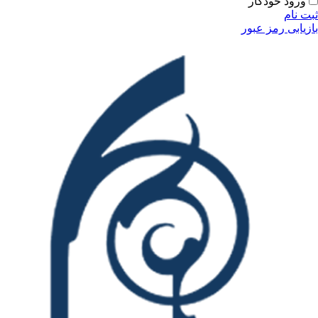
ودکار
مز عبور