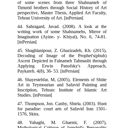
of some scenes from three Shahnameh of
Timurid brothers through Social History of Art
perspective, Master Thesis, Applied Art Faculty,
Tehran University of Art. [inPersian[
44. Sahragard, Javad. (2008). A look at the
writing work of some Shahnamehs, Mirror of
Imagination (Ayine- y- Khiyal), No. 6, 74-81.
[inPersian[
45. Shaghlanipour, Z. Ghazizadeh, Kh. (2015),
Decoding of Image of the Prophet's(pbuh)
Ascent Depicted in Falnameh Tahmasbi through
Applying Erwin Panofsky's Approach,
Paykareh. 4(8), 36- 53. [inPersian[
46. Shayestehfar, M, (2005), Elements of Shiite
Art in Teymourian and Safavid Painting and
Inscription, Tehran: Institute of Islamic Art
Studies. [inPersian[
47. Thompson, Jon. Canby, Shiela. (2003). Hunt
for paradise: court arts of Safavid Iran 1501-
1576, Skira.
48. Yahaghi, M. Ghaemi, F. (2007),
Mythological Critique of Jamshid's Personality