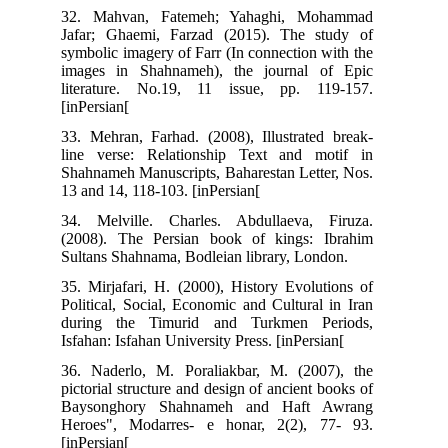
32. Mahvan, Fatemeh; Yahaghi, Mohammad
Jafar; Ghaemi, Farzad (2015). The study of
symbolic imagery of Farr (In connection with the
images in Shahnameh), the journal of Epic
literature. No.19, 11 issue, pp. 119-157.
[inPersian[
33. Mehran, Farhad. (2008), Illustrated break-
line verse: Relationship Text and motif in
Shahnameh Manuscripts, Baharestan Letter, Nos.
13 and 14, 118-103. [inPersian[
34. Melville. Charles. Abdullaeva, Firuza.
(2008). The Persian book of kings: Ibrahim
Sultans Shahnama, Bodleian library, London.
35. Mirjafari, H. (2000), History Evolutions of
Political, Social, Economic and Cultural in Iran
during the Timurid and Turkmen Periods,
Isfahan: Isfahan University Press. [inPersian[
36. Naderlo, M. Poraliakbar, M. (2007), the
pictorial structure and design of ancient books of
Baysonghory Shahnameh and Haft Awrang
Heroes", Modarres- e honar, 2(2), 77- 93.
[inPersian[