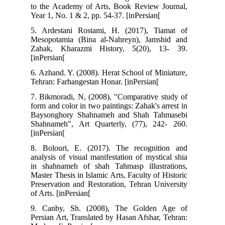
to the Academy of Arts, Book Review Journal,
Year 1, No. 1 & 2, pp. 54-37. [inPersian[
5. Ardestani Rostami, H. (2017), Tiamat of
Mesopotamia (Bina al-Nahreyn), Jamshid and
Zahak, Kharazmi History, 5(20), 13- 39.
[inPersian[
6. Azhand. Y. (2008). Herat School of Miniature,
Tehran: Farhangestan Honar. [inPersian[
7. Bikmoradi, N, (2008), "Comparative study of
form and color in two paintings: Zahak's arrest in
Baysonghory Shahnameh and Shah Tahmasebi
Shahnameh", Art Quarterly, (77), 242- 260.
[inPersian[
8. Bolouri, E. (2017). The recognition and
analysis of visual manifestation of mystical shia
in shahnameh of shah Tahmasp illustrations,
Master Thesis in Islamic Arts, Faculty of Historic
Preservation and Restoration, Tehran University
of Arts. [inPersian[
9. Canby, Sh. (2008), The Golden Age of
Persian Art, Translated by Hasan Afshar, Tehran: