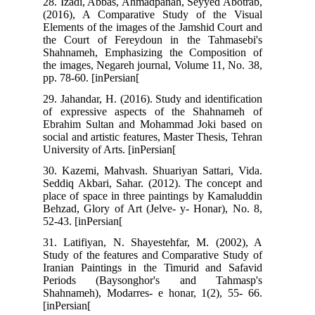
28. Izadi, Abbas, Ahmadpanah, Seyyed Abotrab,
(2016), A Comparative Study of the Visual
Elements of the images of the Jamshid Court and
the Court of Fereydoun in the Tahmasebi's
Shahnameh, Emphasizing the Composition of
the images, Negareh journal, Volume 11, No. 38,
pp. 78-60. [inPersian[
29. Jahandar, H. (2016). Study and identification
of expressive aspects of the Shahnameh of
Ebrahim Sultan and Mohammad Joki based on
social and artistic features, Master Thesis, Tehran
University of Arts. [inPersian[
30. Kazemi, Mahvash. Shuariyan Sattari, Vida.
Seddiq Akbari, Sahar. (2012). The concept and
place of space in three paintings by Kamaluddin
Behzad, Glory of Art (Jelve- y- Honar), No. 8,
52-43. [inPersian[
31. Latifiyan, N. Shayestehfar, M. (2002), A
Study of the features and Comparative Study of
Iranian Paintings in the Timurid and Safavid
Periods (Baysonghor's and Tahmasp's
Shahnameh), Modarres- e honar, 1(2), 55- 66.
[inPersian[