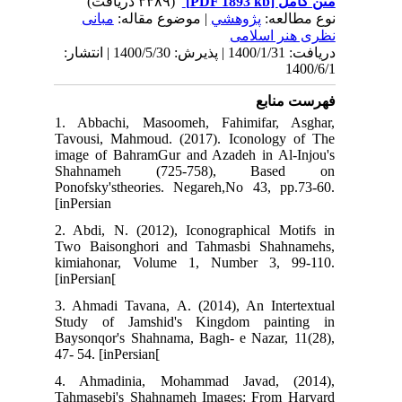
(۳۳۸۹ دریافت)
[PDF 1893 kb]
متن کامل
نوع مطالعه:
پژوهشي
| موضوع مقاله:
مبانی
نظری هنر اسلامی
دریافت: 1400/1/31 | پذیرش: 1400/5/30 | انتشار:
1400/6/1
فهرست منابع
1. Abbachi, Masoomeh, Fahimifar, Asghar,
Tavousi, Mahmoud. (2017). Iconology of The
image of BahramGur and Azadeh in Al-Injou's
Shahnameh (725-758), Based on
Ponofsky'stheories. Negareh,No 43, pp.73-60.
[inPersian
2. Abdi, N. (2012), Iconographical Motifs in
Two Baisonghori and Tahmasbi Shahnamehs,
kimiahonar, Volume 1, Number 3, 99-110.
[inPersian[
3. Ahmadi Tavana, A. (2014), An Intertextual
Study of Jamshid's Kingdom painting in
Baysonqor's Shahnama, Bagh- e Nazar, 11(28),
47- 54. [inPersian[
4. Ahmadinia, Mohammad Javad, (2014),
Tahmasebi's Shahnameh Images: From Harvard