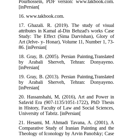
Pourhossein, PDF version: www.takbook.com.
[inPersian[
16. www.takbook.com.
17. Ghazali. R. (2019). The study of visual
attributes in Kamal al-Din Behzad's works Case
Study: The Effect (Sima Darvishan), Glory of
Art (Jelve- y- Honar), Volume 11, Number 1, 73-
86. [inPersian[
18. Gray, B. (2005). Persian Painting,Translated
by Arabali Sherveh, Tehran: Donyayeno.
[inPersian[
19. Gray, B. (2013). Persian Painting,Translated
by Arabali Sherveh, Tehran: Donyayeno.
[inPersian[
20. Hassanshahi, M, (2016), Art and Power in
Safavid Era (907-1135/1051-1722), PhD Thesis
in History, Faculty of Law and Social Sciences,
University of Tabriz. [inPersian[
21. Hesami, M. Ahmadi Tavana, A. (2001), A
Comparative Study of Iranian Painting and the
Theology of Iconology by Arvin Panofsky; Case