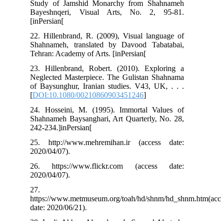
Study of Jamshid Monarchy from Shahnameh
Bayeshnqeri, Visual Arts, No. 2, 95-81.
[inPersian[
22. Hillenbrand, R. (2009), Visual language of
Shahnameh, translated by Davood Tabatabai,
Tehran: Academy of Arts. [inPersian[
23. Hillenbrand, Robert. (2010). Exploring a
Neglected Masterpiece. The Gulistan Shahnama
of Baysunghur, Iranian studies. V43, UK, . . .
[
DOI:10.1080/00210860903451246
]
24. Hosseini, M. (1995). Immortal Values of
Shahnameh Baysanghari, Art Quarterly, No. 28,
242-234.]inPersian[
25. http://www.mehremihan.ir (access date:
2020/04/07).
26. https://www.flickr.com (access date:
2020/04/07).
27.
https://www.metmuseum.org/toah/hd/shnm/hd_shnm
date: 2020/06/21).