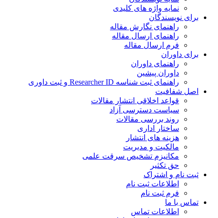
نمایه واژه های کلیدی
ی نویسندگان
راهنمای نگارش مقاله
راهنمای ارسال مقاله
فرم ارسال مقاله
ی داوران
راهنمای داوران
داوران پیشین
راهنمای ثبت شناسه Researcher ID و ثبت داوری
 شفافیت
قواعد اخلاقی انتشار مقالات
سیاست دسترسی آزاد
روند بررسی مقالات
ساختار اداری
هزینه های انتشار
مالکیت و مدیریت
ﻣﮑﺎﻧﯿﺰم ﺗﺸﺨﯿﺺ ﺳﺮﻗﺖ ﻋﻠﻤﯽ
حق تکثیر
 نام و اشتراک
اطلاعات ثبت نام
فرم ثبت نام
س با ما
اطلاعات تماس