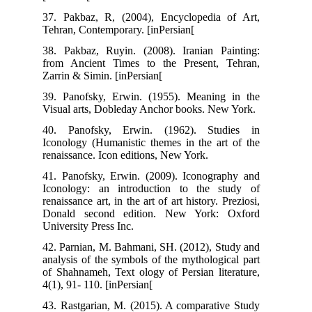
37. Pakbaz, R, (2004), Encyclopedia of Art,
Tehran, Contemporary. [inPersian[
38. Pakbaz, Ruyin. (2008). Iranian Painting:
from Ancient Times to the Present, Tehran,
Zarrin & Simin. [inPersian[
39. Panofsky, Erwin. (1955). Meaning in the
Visual arts, Dobleday Anchor books. New York.
40. Panofsky, Erwin. (1962). Studies in
Iconology (Humanistic themes in the art of the
renaissance. Icon editions, New York.
41. Panofsky, Erwin. (2009). Iconography and
Iconology: an introduction to the study of
renaissance art, in the art of art history. Preziosi,
Donald second edition. New York: Oxford
University Press Inc.
42. Parnian, M. Bahmani, SH. (2012), Study and
analysis of the symbols of the mythological part
of Shahnameh, Text ology of Persian literature,
4(1), 91- 110. [inPersian[
43. Rastgarian, M. (2015). A comparative Study