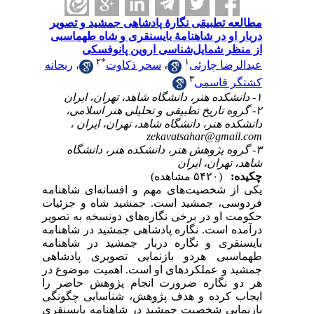
مطالعه تطبیقی نگارۀ پادشاهی جمشید و تصویر
دربار او در شاهنامۀ بایسنقری و شاه طهماسبی
از منظر شمایل‌شناسی اروین پانوفسکی
۲
*
۱
ریحانه
،
سحر ذکاوت
،
عبدالرضا چارئی
۳
کشتگر قاسمی
۱- دانشکده هنر، دانشگاه شاهد، تهران، ایران
۲- گروه تاریخ تطبیقی و تحلیلی هنر اسلامی،
دانشکده هنر، دانشگاه شاهد، تهران، ایران ،
zekavatsahar@gmail.com
۳- گروه پژوهش هنر، دانشکده هنر، دانشگاه
شاهد، تهران، ایران
چکیده:
(۵۴۲۰ مشاهده)
یکی از شخصیت‌های مهم و افسانه‌ای شاهنامه
فردوسی، جمشید است. جمشید شاه و جزئیات
حکومت او در برخی نگاره‌های دونسخه به تصویر
درآمده است. نگاره‌ پادشاهی جمشید در شاهنامه‌
بایسنقری و نگاره‌ دربار جمشید در شاهنامه‌
طهماسبی هردو بازنمایی تصویری پادشاهی
جمشید و عملکردهای او است. اهمیت موضوع در
هر دو نگاره ضرورت انجام پژوهش حاضر را
ایجاب کرده و هدف پژوهش، شناسایی چگونگی
بازنمایی شخصیت جمشید در شاهنامه‌ بایسنقری