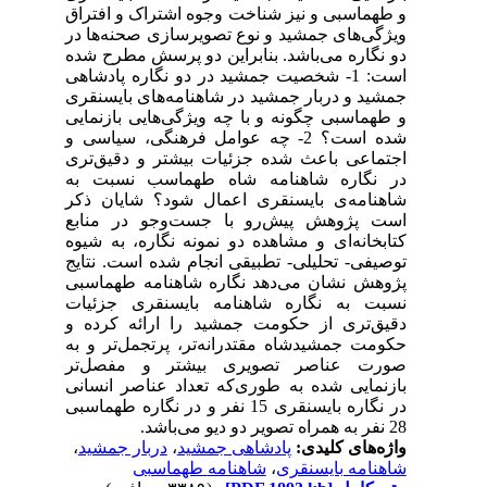
و طهماسبی و نیز شناخت وجوه اشتراک و افتراق
ویژگی‌های جمشید و نوع تصویرسازی صحنه‌ها در
دو نگاره‌ می‌باشد. بنابراین دو پرسش مطرح شده
است: 1- شخصیت جمشید در دو نگاره‌ پادشاهی
جمشید و دربار جمشید در شاهنامه‌های بایسنقری
و طهماسبی چگونه و با چه ویژگی‌هایی بازنمایی
شده است؟ 2- چه عوامل فرهنگی، سیاسی و
اجتماعی باعث شده جزئیات بیشتر و دقیق‌تری
در نگاره شاهنامه شاه طهماسب نسبت به
شاهنامه‌ی بایسنقری اعمال شود؟ شایان ذکر
است پژوهش پیش‌رو با جست‌وجو در منابع
کتابخانه‌ای و مشاهده‌ دو نمونه نگاره، به شیوه‌
توصیفی- تحلیلی- تطبیقی انجام شده است. نتایج
پژوهش نشان می‌دهد نگاره‌ شاهنامه‌ طهماسبی
نسبت به نگاره‌ شاهنامه‌ بایسنقری جزئیات
دقیق‌تری از حکومت جمشید را ارائه کرده و
حکومت جمشیدشاه مقتدرانه‌تر، پرتجمل‌تر و به
صورت عناصر تصویری بیشتر و مفصل‌تر
بازنمایی شده به طوری‌که تعداد عناصر انسانی
در نگاره‌ بایسنقری 15 نفر و در نگاره‌ طهماسبی
28 نفر به همراه تصویر دو دیو می‌باشد.
،
دربار جمشید
،
پادشاهی جمشید
واژه‌های کلیدی:
شاهنامه‎ طهماسبی
،
شاهنامه‌ بایسنقری