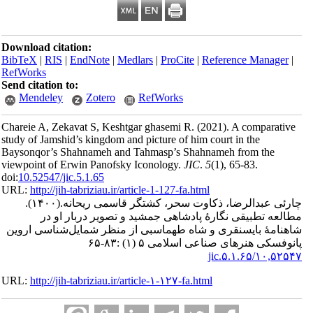
Download citation:
BibTeX
|
RIS
|
EndNote
|
Medlars
|
ProCite
|
Reference Man
RefWorks
Send citation to:
Mendeley
Zotero
RefWorks
Chareie A, Zekavat S, Keshtgar ghasemi R.
(2021).
A compar
study of Jamshid’s kingdom and picture of him court in the
Baysonqor’s Shahnameh and Tahmasp’s Shahnameh from th
viewpoint of Erwin Panofsky Iconology.
JIC
.
5
(1)
, 65-83.
doi:
10.52547/jic.5.1.65
URL:
http://jih-tabriziau.ir/article-1-127-fa.html
(۱۴۰۰).
 عبدالرضا، ذکاوت سحر، کشتگر قاسمی ریحانه
تطبیقی نگارۀ پادشاهی جمشید و تصویر دربار او در
ۀ بایسنقری و شاه طهماسبی از منظر شمایل‌شناسی اروین
 هنرهای صناعی اسلامی ۵ (۱) :۸۳-۶۵
۱۰,۵۲۵
URL:
http://jih-tabriziau.ir/article-۱-۱۲۷-fa.html