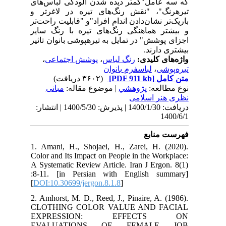
که سه عامل"کمتر دیده شدن آلودگی‌ لباس‌های
تیرهرنگ"، "نقش رنگ‌های تیره در لاغرتر و
باریک‌تر نشان‌دادن اندام افراد"و "قابلیت راحت‌تر
و بیشتر هماهنگی رنگ‌های تیره با رنگ سایر
اجزای پوشش" در تمایل به تیرهپوشی بانوان تاثیر
بیشتری دارند.
،
پوشش اجتماعی
،
رنگ لباس
واژه‌های کلیدی:
لباسفرم بانوان
،
تیره‌پوشی
(۳۶۰۲ دریافت)
[PDF 911 kb]
متن کامل
نوع مطالعه:
پژوهشي
| موضوع مقاله:
مبانی
نظری هنر اسلامی
دریافت: 1400/1/30 | پذیرش: 1400/5/30 | انتشار:
1400/6/1
فهرست منابع
1. Amani, H., Shojaei, H., Zarei, H. (2020).
Color and Its Impact on People in the Workplace:
A Systematic Review Article. Iran J Ergon. 8(1)
:8-11. [in Persian with English summary]
[
DOI:10.30699/jergon.8.1.8
]
2. Amhorst, M. D., Reed, J., Pinaire, A. (1986).
CLOTHING COLOR VALUE AND FACIAL
EXPRESSION: EFFECTS ON
EVALUATIONS OF FEMALE JOB