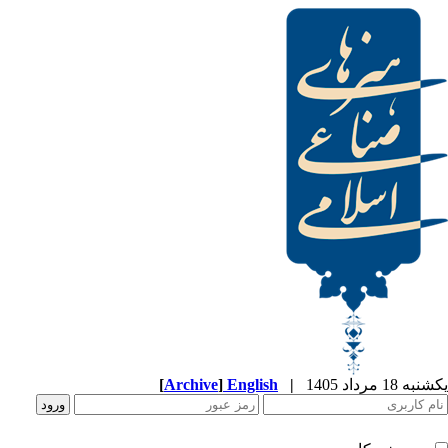
[
Archive
]
English
|