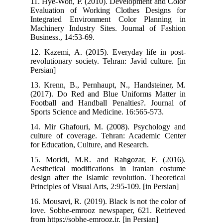
11. Hye-Won, P. (2010). Development and Color
Evaluation of Working Clothes Designs for
Integrated Environment Color Planning in
Machinery Industry Sites. Journal of Fashion
Business., 14:53-69.
12. Kazemi, A. (2015). Everyday life in post-
revolutionary society. Tehran: Javid culture. [in
Persian]
13. Krenn, B., Pernhaupt, N., Handsteiner, M.
(2017). Do Red and Blue Uniforms Matter in
Football and Handball Penalties?. Journal of
Sports Science and Medicine. 16:565-573.
14. Mir Ghafouri, M. (2008). Psychology and
culture of coverage. Tehran: Academic Center
for Education, Culture, and Research.
15. Moridi, M.R. and Rahgozar, F. (2016).
Aesthetical modifications in Iranian costume
design after the Islamic revolution. Theoretical
Principles of Visual Arts, 2:95-109. [in Persian]
16. Mousavi, R. (2019). Black is not the color of
love. Sobhe-emrooz newspaper, 621. Retrieved
from https://sobhe-emrooz.ir. [in Persian]