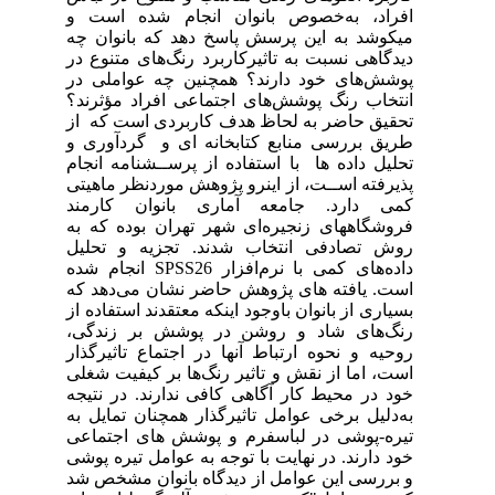
افراد، به‌خصوص بانوان انجام شده است و
میکوشد به این پرسش پاسخ دهد که بانوان چه
دیدگاهی نسبت به تاثیرکاربرد رنگ‌های متنوع در
پوشش‌های خود دارند؟ همچنین چه عواملی در
انتخاب رنگ پوشش‌های اجتماعی افراد مؤثرند؟
تحقیق حاضر به لحاظ هدف کاربردی است که از
طریق بررسی منابع کتابخانه ای و گردآوری و
تحلیل داده ها با استفاده از پرســشنامه انجام
پذیرفته اســت، از اینرو پژوهش موردنظر ماهیتی
کمی دارد. جامعه آماری بانوان کارمند
فروشگاههای زنجیره‌ای شهر تهران بوده که به
روش تصادفی انتخاب شدند. تجزیه و تحلیل
داده‌های کمی با نرم‌افزار SPSS26 انجام شده
است. یافته های پژوهش حاضر نشان می‌دهد که
بسیاری از بانوان باوجود اینکه معتقدند استفاده از
رنگ‌های شاد و روشن در پوشش بر زندگی،
روحیه و نحوه ارتباط آنها در اجتماع تاثیرگذار
است، اما از نقش و تاثیر رنگ‌ها بر کیفیت شغلی
خود در محیط کار آگاهی کافی ندارند. در نتیجه
به‌دلیل برخی عوامل تاثیرگذار همچنان تمایل به
تیره-پوشی در لباسفرم و پوشش های اجتماعی
خود دارند. در نهایت با توجه به عوامل تیره پوشی
و بررسی این عوامل از دیدگاه بانوان مشخص شد