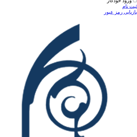
ودکار
مز عبور