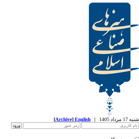
[
Archive
]
English
|