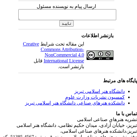
ارسال پیام به نویسنده مسئول
بازنشر اطلاعات
این مقاله تحت شرایط
Creative
Commons Attribution-
NonCommercial 4.0
International License
قابل
بازنشر است.
ی مرتبط
شگاه هنر اسلامی تبریز
یون نشریات وزارت علوم
شکده هنرهای صناعی دانشگاه هنر اسلامی تبریز
ا
رهای صناعی اسلامی
ابان آزادی، میدان حکیم نظامی، دانشگاه هنر اسلامی
نشکده هنرهای صناعی اسلامی،
دفتر نشریه هنرهای صناعی اسلامی، صندوق پستی: 4567-51385، کد