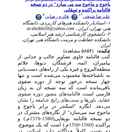
یاجوج و ماجوج سد می سازد" در دو نسخه
فالنامه پراکنده و توپقاپی
۲
۱
*
علیرضا شیخی
،
فائزه رضایی
۱- استادیار دانشکده هنرهای کاربردی، دانشگاه
هنر، تهران، ایران ،
ar.sheikhi59@yahoo.com
۲- دانشجوی کارشناسی ارشد هنر اسلامی،
دانشکده حفاظت و مرمت دانشگاه هنر، تهران،
ایران
چکیده:
(۵۸۵۴ مشاهده)
کتب فالنامه حاوی تصاویر جالب و جذابی از
پیامبران، ائمه، فرشتگان، دیوها، علائم
منطقه‌البروج و غیره یکی از راه‌های دست‌یابی
به ناشناخته‌ها محسوب می‌شده است و تنها
چهار نسخه درخور توجه از دوره صفوی
باقی‌مانده است که سه نسخه آن به زبان
فارسی است.
فالنامه‌های مصور‌ دوره صفوی
عقاید، باورها و سنت‌های رایج جـامعه را نشان
می‌دهد.
ا
نگاره "اسکندر در برابر یاجوج و
ماجوج سد می‌سازد" از نگاره‌های مشترک در
دو نسخه فالنامه توپقاپی(1580-1570م.) و
پراکنده
(1560-1550م.) است که یک موضوع،
دو تفسیر کاملاً جداگانه دارد. اسکندر در