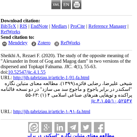
Download citation:
BibTeX
|
RIS
|
EndNote
|
Medlars
|
ProCite
|
Reference Man
RefWorks
Send citation to:
Mendeley
Zotero
RefWorks
Sheikhi A, Rezaei F.
(2020).
The study of the opposite meani
"Alexander in front of Gog and Magog dam" in two versions 
dispersed and Topkapi Falnama.
JIC
.
4
(1)
, 55-63.
doi:
10.52547/jic.4.1.55
URL:
http://jih-tabriziau.ir/article-1-91-fa.html
لیرضا، رضایی فائزه.
(۱۳۹۹).
مطالعه معنای متباین نگاره
 در برابر یاجوج و ماجوج سد می سازد" در دو نسخه فالنامه
 توپقاپی هنرهای صناعی اسلامی ۴ (۱) :۶۳-۵۵
۱۰,۵۲۵
URL:
http://jih-tabriziau.ir/article-۱-۹۱-fa.html
مطالعه معنای متباین نگاره "اسکندر در برابر