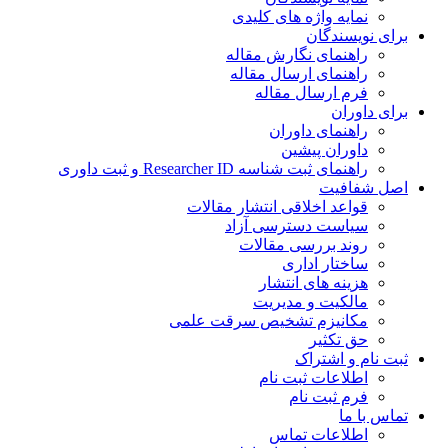
نمایه واژه های کلیدی
ی نویسندگان
راهنمای نگارش مقاله
راهنمای ارسال مقاله
فرم ارسال مقاله
ی داوران
راهنمای داوران
داوران پیشین
راهنمای ثبت شناسه Researcher ID و ثبت داوری
 شفافیت
قواعد اخلاقی انتشار مقالات
سیاست دسترسی آزاد
روند بررسی مقالات
ساختار اداری
هزینه های انتشار
مالکیت و مدیریت
ﻣﮑﺎﻧﯿﺰم ﺗﺸﺨﯿﺺ ﺳﺮﻗﺖ ﻋﻠﻤﯽ
حق تکثیر
 نام و اشتراک
اطلاعات ثبت نام
فرم ثبت نام
س با ما
اطلاعات تماس