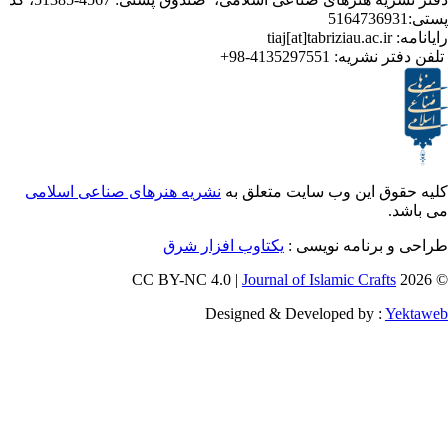
ر نشریه:
4135297551-98+
ق این وب سایت متعلق به
نشریه هنرهای صناعی اسلامی
برنامه نویسی :
یکتاوب افزار شرق
Journal of Islamic Craf
Designed & Developed by :