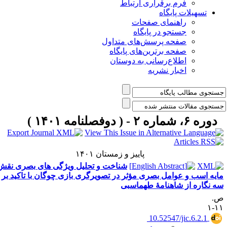
فرم برقراری ارتباط
یلات پایگاه
راهنمای صفحات
جستجو در پایگاه
صفحه پرسش‌های متداول
صفحه برترین‌های پایگاه
اطلاع‌رسانی به دوستان
اخبار نشریه
مه ۱۴۰۱ )
پاییز و زمستان ۱۴۰۱
شناخت و تحلیل ویژگی های بصری نقش
 و عوامل بصری مؤثر در تصویرگری بازی چوگان با تاکید بر
ه از شاهنامۀ طهماسبی
‎ 10.52547/jic.6