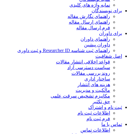
نمایه واژه های کلیدی
ی نویسندگان
راهنمای نگارش مقاله
راهنمای ارسال مقاله
فرم ارسال مقاله
ی داوران
راهنمای داوران
داوران پیشین
راهنمای ثبت شناسه Researcher ID و ثبت داوری
 شفافیت
قواعد اخلاقی انتشار مقالات
سیاست دسترسی آزاد
روند بررسی مقالات
ساختار اداری
هزینه های انتشار
مالکیت و مدیریت
ﻣﮑﺎﻧﯿﺰم ﺗﺸﺨﯿﺺ ﺳﺮﻗﺖ ﻋﻠﻤﯽ
حق تکثیر
 نام و اشتراک
اطلاعات ثبت نام
فرم ثبت نام
س با ما
اطلاعات تماس