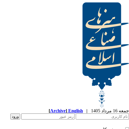
[
Archive
]
English
|