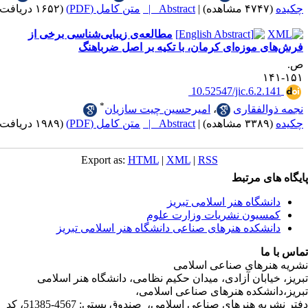
|
Abstract |
متن کامل (PDF)
(۱۶۵۲ دریافت)
مطالعه‌ی زیبایی‌شناسی برخی از
موزه‌ای کرمان، با تکیه بر اصل ضرباهنگ
‎ 10.52547/jic.6.2
*
لفقاری
،
امیرحسین چیت سازیان
|
Abstract |
متن کامل (PDF)
(۱۹۸۹ دریافت)
Export as:
HTML
|
XML
|
RSS
ی مرتبط
شگاه هنر اسلامی تبریز
یون نشریات وزارت علوم
شکده هنرهای صناعی دانشگاه هنر اسلامی تبریز
ا
رهای صناعی اسلامی
ابان آزادی، میدان حکیم نظامی، دانشگاه هنر اسلامی
نشکده هنرهای صناعی اسلامی،
دفتر نشریه هنرهای صناعی اسلامی، صندوق پستی: 4567-51385، کد