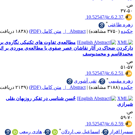
‎ 10.52547/jic.6.
*
عتی
|
Abstract |
متن کامل (PDF)
(۱۸۳۸ دریافت)
مطالعه‌ی تفاوت های تکنیکی نگاره‌ی بر
ضحاک در آثار نقاشان عصر صفوی با مطالعه‌ی موردی بر اثر
سم و محمدیوسف
‎ 10.52547/jic.6.
*
یمی
،
تقی آشوری
|
Abstract |
متن کامل (PDF)
(۲۱۳۹ دریافت)
حُسن شناسی در تفکر روزبهان بقلی
‎ 10.52547/jic.6.
*
راز
،
اسماعیل بنی اردلان
،
هادی ربیعی