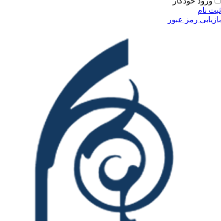
ودکار
مز عبور