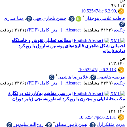
‎ 10.52547/jic.6.
*
لامی هوجقان
،
حسن بلخاری قهی
،
مینا صدری
|
Abstract |
متن کامل (PDF)
(۳۱۲۱ دریافت)
مطالعه تحلیلی نقوش و خاستگاه
شکل ظاهری قالیچه‌های پوستین ساروق با رویکرد
انه
‎ 10.52547/jic.6.2
*
هاشمی
،
غلامرضا هاشمی
|
Abstract |
متن کامل (PDF)
(۳۳۷۶ دریافت)
بررسی مفاهیم به‌کاررفته در نگارۀ
ۀ لیلی و مجنون با رویکرد اسطوره‌سنجی ژیلبر دوران
‎ 10.52547/jic.6.2
*
کرازاد
،
بهمن نامور مطلق
،
روح‌الله سلیم‌پور