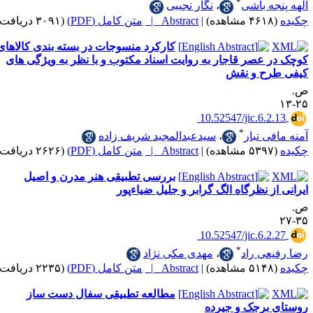
*
ه باشی
،
نگار نجیبی
|
Abstract |
متن کامل (PDF)
(۳۰۹۱ دریافت)
کارکرد منسوجات در بسته بندی کالاهای
عصر قاجار به روایت اسناد مکتوب و با نظر به ویژگی های
ح و نقش
‎ 10.52547/jic.6.
*
ی تبار
،
سیدعبدالمجید شریف زاده
|
Abstract |
متن کامل (PDF)
(۲۶۲۶ دریافت)
بررسی تطبیقی هنر مدرن و اصیل
ز نظرگاه الگ گرابر و جلیل ضیاءپور
‎ 10.52547/jic.6.
*
ی راد
،
مهدی مکی نژاد
|
Abstract |
متن کامل (PDF)
(۲۲۳۵ دریافت)
مطالعه تطبیقی سفال دست ساز
برجک و جیرده