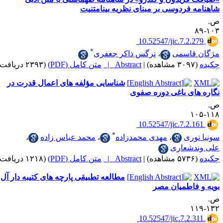
فردوسی بر مبنای نظریه بینامتنیت
‎ 10.52547/jic.7.2
*
اسمی
،
نرگس ذاکر جعفری
|
Abstract |
متن کامل (PDF)
(۲۳۹۳ دریافت)
شناسایی مؤلفه های اعمال قدرت در
ای باغی دوره صفوی
‎ 10.52547/jic.7.2
*
ری
،
مهدی محمدزاده
،
محمد عباس زاده
،
شعاری
|
Abstract |
متن کامل (PDF)
(۱۲۱۸ دریافت)
مطالعه تطبیقی پارچه های کتیبه دار آل
فاطمیان مصر
‎ 10.52547/jic.7.2