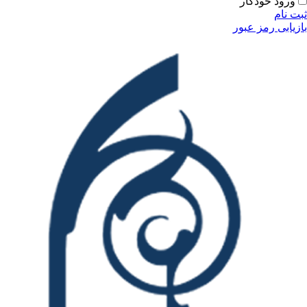
ودکار
مز عبور