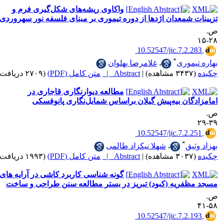
واکاوی ریشه‌های شکل‌گیری فرم و
شمعدان اژدها از دوره تیموری بر مبنای فلسفه نور سهروردی
‎ 10.52547/jic.7.2
*
موری
،
غلامرضا پهلوان
|
Abstract |
متن کامل (PDF)
(۲۷۰۹ دریافت)
مطالعه دیوارنگاری قاجاری در
ان بیه‌پیش گیلان براساس شمایل‌نگاری ‌پانوفسکی
‎ 10.52547/jic.7.2
*
یق
،
شهلا نیکزاد طالمی
|
Abstract |
متن کامل (PDF)
(۱۹۹۳ دریافت)
گونه شناسی کاربرد کاشی در آرایه های
فریه (کبود) تبریز در بستر مطالعه سنن طراحی و ساخت
‎ 10.52547/jic.7.2