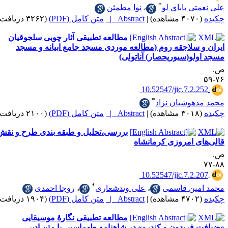
*
ی بابای لو
،
نوا مطمئن
|
Abstract |
متن کامل (PDF)
(۳۲۶۲ دریافت)
مطالعه تطبیقی آثار چوبی سلجوقیان
سلاجقه روم (مطالعه موردی مسجد جامع ابیانه و مسجد
و(سیوریحصار) آناتولی)
‎ 10.52547/jic.7.2
*
هوشیان نژاد
|
Abstract |
متن کامل (PDF)
(۲۱۰۰ دریافت)
بررسی،تحلیل و طبقه بندی طرح و نقش
 امروزی کرمانشاه
‎ 10.52547/jic.7.2
*
ین قاسمی
،
علی وندشعاری
،
روجا احمدی
|
Abstract |
متن کامل (PDF)
(۱۹۰۴ دریافت)
مطالعه تطبیقی نگارۀ‌ موسیقایی
ریدون و کندرو» در شاهنامه طهماسبی با متن ادبی