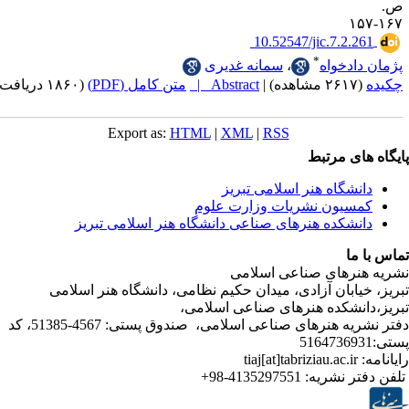
‎ 10.52547/jic.7.2
*
دخواه
،
سمانه غدیری
|
Abstract |
متن کامل (PDF)
(۱۸۶۰ دریافت)
Export as:
HTML
|
XML
|
RSS
ی مرتبط
شگاه هنر اسلامی تبریز
یون نشریات وزارت علوم
شکده هنرهای صناعی دانشگاه هنر اسلامی تبریز
ا
رهای صناعی اسلامی
ابان آزادی، میدان حکیم نظامی، دانشگاه هنر اسلامی
نشکده هنرهای صناعی اسلامی،
دفتر نشریه هنرهای صناعی اسلامی، صندوق پستی: 4567-51385، کد
ر نشریه:
4135297551-98+