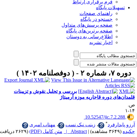
فرم برقراری ارتباط
یلات پایگاه
راهنمای صفحات
جستجو در پایگاه
صفحه پرسش‌های متداول
صفحه برترین‌های پایگاه
اطلاع‌رسانی به دوستان
اخبار نشریه
مه ۱۴۰۲ )
بررسی و تحلیل نقوش و تزیینات
ای دوره قاجاریه موزه آرمیتاژ
‎ 10.52547/jic.7.2
*
ارفرد
،
زینب نیک نسب
،
مهتاب امیری
|
Abstract |
متن کامل (PDF)
(۲۶۲۹ دریافت)