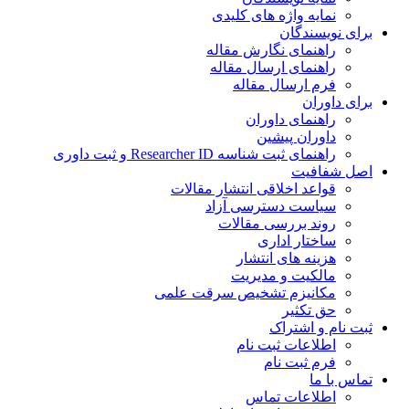
نمایه واژه های کلیدی
ی نویسندگان
راهنمای نگارش مقاله
راهنمای ارسال مقاله
فرم ارسال مقاله
ی داوران
راهنمای داوران
داوران پیشین
راهنمای ثبت شناسه Researcher ID و ثبت داوری
 شفافیت
قواعد اخلاقی انتشار مقالات
سیاست دسترسی آزاد
روند بررسی مقالات
ساختار اداری
هزینه های انتشار
مالکیت و مدیریت
ﻣﮑﺎﻧﯿﺰم ﺗﺸﺨﯿﺺ ﺳﺮﻗﺖ ﻋﻠﻤﯽ
حق تکثیر
 نام و اشتراک
اطلاعات ثبت نام
فرم ثبت نام
س با ما
اطلاعات تماس