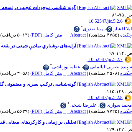
گونه شناسی موجودات عجیب در نسخه عجا
ص. ۹۵-۸۱
‎ 10.52547/jic.5.2.6
*
لیلا افشار
،
مینا صدری
چکیده
(۴۷۵۵ مشاهده)
|
Abstract |
متن کامل (PDF)
(۵۰۱۳ دریافت)
آرایه‌های نوشتاریِ نمادینِ شیعی در بقعه
ص. ۱۱۴-۹۷
‎ 10.52547/jic.5.2.7
*
سپیده نصرتی لیالمانی
،
عطیه یوزباشی
چکیده
(۴۵۰۸ مشاهده)
|
Abstract |
متن کامل (PDF)
(۳۰۵۸ دریافت)
گونه‌شناسی ترکیب بصری و مضمونی گل و
ص. ۱۲۸-۱۱۵
‎ 10.52547/jic.5.2.8
*
محمد سواری
،
علیرضا شیخی
چکیده
(۷۷۲۵ مشاهده)
|
Abstract |
متن کامل (PDF)
(۵۶۳۹ دریافت)
تحلیلی بر زیبایی و کارکردهای معنایی ق
ص. ۱۴۲-۱۲۹