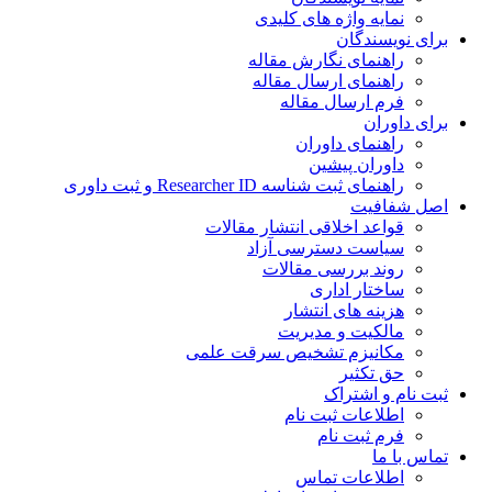
نمایه واژه های کلیدی
برای نویسندگان
راهنمای نگارش مقاله
راهنمای ارسال مقاله
فرم ارسال مقاله
برای داوران
راهنمای داوران
داوران پیشین
راهنمای ثبت شناسه Researcher ID و ثبت داوری
اصل شفافیت
قواعد اخلاقی انتشار مقالات
سیاست دسترسی آزاد
روند بررسی مقالات
ساختار اداری
هزینه های انتشار
مالکیت و مدیریت
ﻣﮑﺎﻧﯿﺰم ﺗﺸﺨﯿﺺ ﺳﺮﻗﺖ ﻋﻠﻤﯽ
حق تکثیر
ثبت نام و اشتراک
اطلاعات ثبت نام
فرم ثبت نام
تماس با ما
اطلاعات تماس