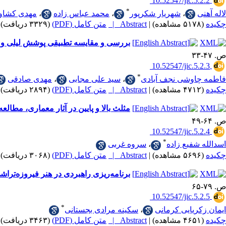
‎ 10.52547/jic.5.2.2
*
لاله آهنی
،
شهریار شکرپور
،
محمد عباس زاده
،
مهدی کشاور
چکیده
(۵۱۷۸ مشاهده)
|
Abstract |
متن کامل (PDF)
(۳۳۲۹ دریافت)
بررسی و مقایسه تطبیقی پوشش لیلی و 
ص. ۴۷-۳۳
‎ 10.52547/jic.5.2.3
*
فاطمه چاوشی نجف آبادی
،
سید علی مجابی
،
مهدی صادقی
چکیده
(۴۷۱۲ مشاهده)
|
Abstract |
متن کامل (PDF)
(۲۸۹۴ دریافت)
مثلث بالا و پایین در آثار معماری، مطا
ص. ۶۴-۴۹
‎ 10.52547/jic.5.2.4
*
اسدالله شفیع زاده
،
سروه غربی
چکیده
(۵۶۹۶ مشاهده)
|
Abstract |
متن کامل (PDF)
(۳۰۶۸ دریافت)
برنامه‌ریزی راهبردی در هنر فیروزه‌ترا
ص. ۷۹-۶۵
‎ 10.52547/jic.5.2.5
*
ایمان زکریایی کرمانی
،
سکینه مرادی بجستانی
چکیده
(۴۶۵۱ مشاهده)
|
Abstract |
متن کامل (PDF)
(۳۴۶۳ دریافت)