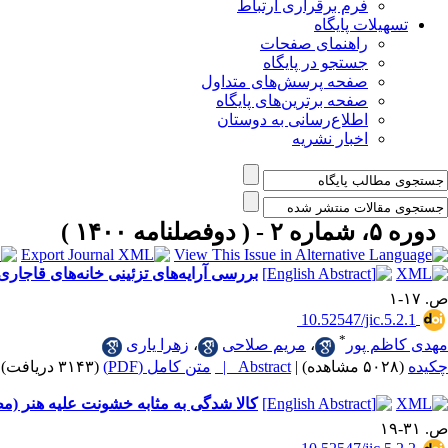
فرم برقراری ارتباط
تسهیلات پایگاه
راهنمای صفحات
جستجو در پایگاه
صفحه پرسش‌های متداول
صفحه برترین‌های پایگاه
اطلاع‌رسانی به دوستان
اخبار نشریه
دوره ۵، شماره ۲ - ( دوفصلنامه ۱۴۰۰ )
بررسی آرایه‌های تزئینی خانه‌های قاجاری
ص. ۱۷-۱
‎ 10.52547/jic.5.2.1
*
مهدی کاظم پور
،
مریم صلاحی
،
زهرا یاری
چکیده
(۵۰۲۸ مشاهده)
|
Abstract |
متن کامل (PDF)
(۳۱۴۳ دریافت)
کالا شدگی به مثابه خشونت علیه هنر (م
ص. ۳۱-۱۹