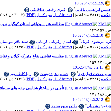
‎ 10.52547/jic.5.2.9
*
حسین ابراهیمی ناغانی
،
کبری رفیعی طاقانکی
چکیده
(۴۸۱۶ مشاهده)
|
Abstract |
متن کامل (PDF)
(۳۰۰۳ دریافت)
مطالعه هنر سبدبافی استان کهگیلویه و 
ص. ۱۵۷-۱۴۳
‎ 10.52547/jic.5.2.10
*
ثریا مرتضوی کریک
،
ایمان زکریایی کرمانی
،
سید باقر مومنیان
چکیده
(۵۱۰۷ مشاهده)
|
Abstract |
متن کامل (PDF)
(۳۲۷۵ دریافت)
مقایسه نقاشی بقاع متبرکه گیلان و نقاش
ص. ۱۷۰-۱۵۹
‎ 10.52547/jic.5.2.11
*
منیر صحت قول فرد
،
حسین عابددوست
،
زیبا کاظم پور
چکیده
(۴۲۳۶ مشاهده)
|
Abstract |
متن کامل (PDF)
(۳۶۲۶ دریافت)
تأملی در ساختارشناسی جقه های سلطنتی
ص. ۱۸۶-۱۷۱
‎ 10.52547/jic.5.2.12
*
فرنوش شمیلی
،
طاهره پورمحمد