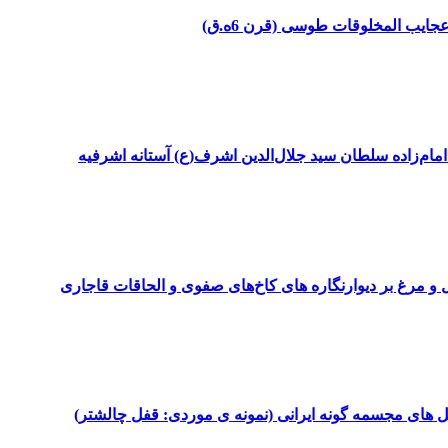
یب المخلوقات طوسی (قرن 6ه.ق)
 اما‌م‌زاده سلطان سید جلال‌الدین اشرف(ع) آستانه اشرفیه
 مرغ بر دیوارنگاره های کاخ‌های صفوی و الحاقات قاجاری
فل های مجسمه گونه ایرانی (نمونه ی موردی: قفل چالشتر)