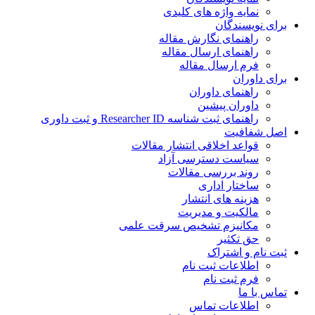
نمایه واژه های کلیدی
برای نویسندگان
راهنمای نگارش مقاله
راهنمای ارسال مقاله
فرم ارسال مقاله
برای داوران
راهنمای داوران
داوران پیشین
راهنمای ثبت شناسه Researcher ID و ثبت داوری
اصل شفافیت
قواعد اخلاقی انتشار مقالات
سیاست دسترسی آزاد
روند بررسی مقالات
ساختار اداری
هزینه های انتشار
مالکیت و مدیریت
ﻣﮑﺎﻧﯿﺰم ﺗﺸﺨﯿﺺ ﺳﺮﻗﺖ ﻋﻠﻤﯽ
حق تکثیر
ثبت نام و اشتراک
اطلاعات ثبت نام
فرم ثبت نام
تماس با ما
اطلاعات تماس