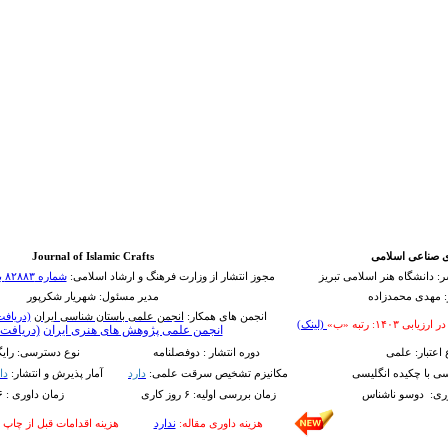
ی صناعی اسلامی
Journal of Islamic Crafts
ر: دانشگاه هنر اسلامی تبریز
مجوز انتشار از وزارت فرهنگ و ارشاد اسلامی:
شماره ۸۲۸۸۳ به تاریخ ۱۳۹۷/۰۷/۰۲
: مهدی محمدزاده
مدیر مسئول: شهریار شکرپور
انجمن های همکار:
انجمن علمی باستان شناسی ایران
(دریافت
۱۴۰۳: رتبه «ب»
(لینک)
انجمن علمی پژوهش های هنری ایران
(دریافت 
 اعتبار: علمی
دوره انتشار : دوفصلنامه
نوع دسترسی: رایگا
ی با چکیده انگلیسی
ﻣﮑﺎﻧﯿﺰم ﺗﺸﺨﯿﺺ ﺳﺮﻗﺖ ﻋﻠﻤﯽ:
دارد
آمار پذیرش و انتشار:
دا
ری: دوسو ناشناس
زمان بررسی اولیه: ۶ روز کاری
زمان داوری : ۶ تا ۸ هفته
هزینه داوری مقاله:
ندارد
هزینه اقدامات قبل از چاپ م